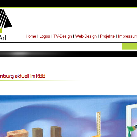
l
Home
l
Logos
l
TV-Design
l
Web-Design
l
Projekte
l
Impressu