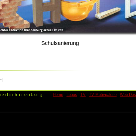
Schulsanierung
l
Home
l
Logos
l
TV
l
TV Motivgalerie
l
Web-Des