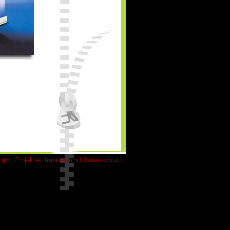
ign
l
Projekte
l
Impressum
l
Datenschu
tz