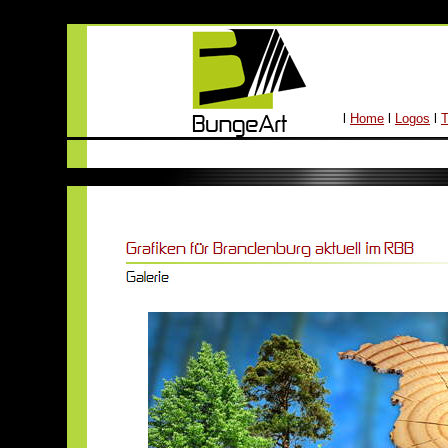
l
Home
l
Logos
l
T